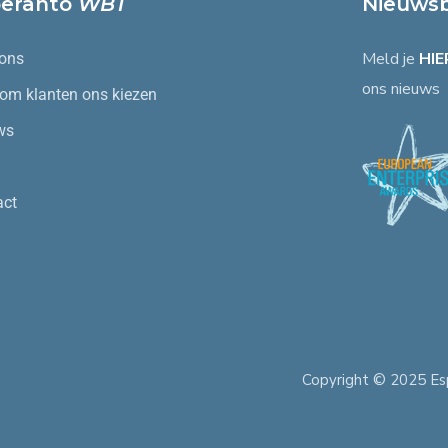
peranto
WBT
Nieuwsb
Meld je
HIE
 ons
ons nieuws
om klanten ons kiezen
ws
act
Copyright © 2025 Es