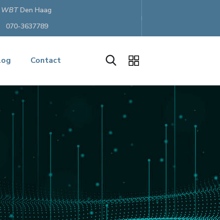
o
WBT
Den Haag
070-3637789
log
Contact