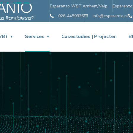
Esperanto
WBT
Arnhem/Velp
Esperant
026-4459926
info@esperanto.nl
WBT
Services
Casestudies | Projecten
B